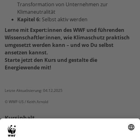
Transformation von Unternehmen zur
Klimaneutralität
Kapitel 6:
Selbst aktiv werden
Lerne mit Expert:innen des WWF und führenden
Wissenschaftler:innen, wie Klimaschutz praktisch
umgesetzt werden kann – und wo Du selbst
ansetzen kannst.
Starte jetzt den Kurs und gestalte die
Energiewende mit!
Letzte Aktualisierung: 04.12.2025
© WWF-US / Keith Arnold
Kursinhalt