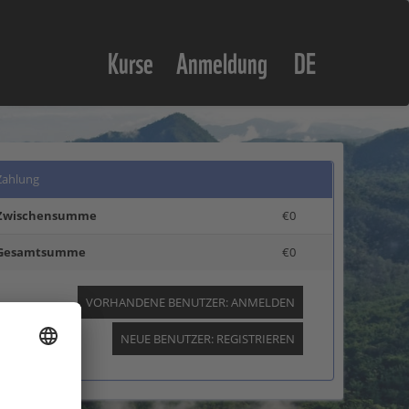
Kurse
Anmeldung
DE
Zahlung
Zwischensumme
€0
Gesamtsumme
€0
VORHANDENE BENUTZER: ANMELDEN
NEUE BENUTZER: REGISTRIEREN