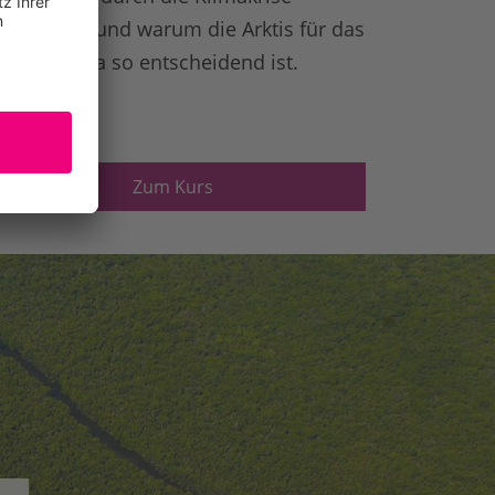
rändern – und warum die Arktis für das
obale Klima so entscheidend ist.
Zum Kurs