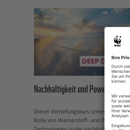
Nachhaltigkeit und Power-to-X
Dieser Vertiefungskurs untersucht die
Rolle von Wasserstoff- und Power-to-X-
Technologien in der nachhaltigen