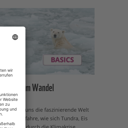
ie Arktis im Wandel
kunde mit uns die faszinierende Welt
r Arktis: Erfahre, wie sich Tundra, Eis
d Tierwelt durch die Klimakrise