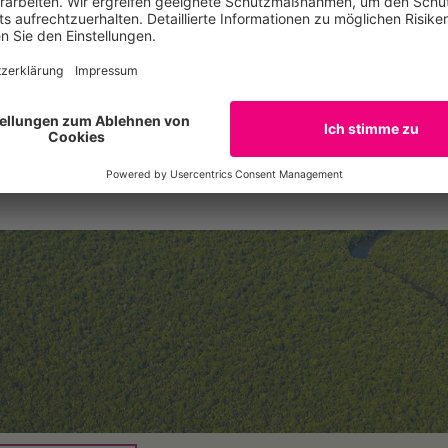
klimaneutral hergestellt werden können
ei
ve
und vor allem, in welchen Bereichen die
e
gl
Anwendung sinnvoll ist – darum geht es
in diesem Kurs.
Zum Kurs