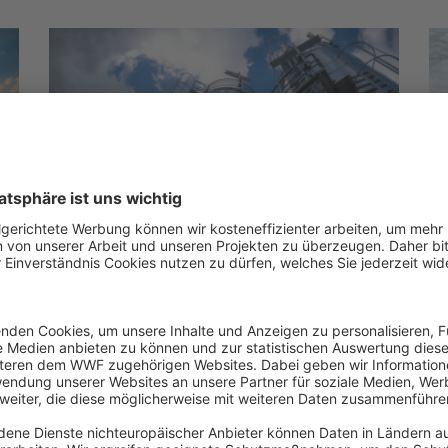
Aus Strom wird Kraftstoff – E-
D
Fuels
Er
de
Welche E-Fuels es gibt, wie diese
un