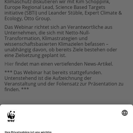
Klimaschutz diskutieren wir mit Kim Schoppink,
Europe Regional Lead, Science Based Targets
initiative (SBTi) und Leander Stüble, Expert Climate &
Ecology, Otto Group.
Das Webinar richtet sich an Verantwortliche aus
Unternehmen, die sich mit Netto-Null-
Transformation, Klimastrategien und
wissenschaftsbasierten Klimazielen befassen –
unabhängig davon, ob bereits Ziele bestehen oder
eine Zielsetzung geplant ist.
Hier
findet man einen vertiefenden News-Artikel.
*** Das Webinar hat bereits stattgefunden.
Untenstehend ist die Aufzeichnung der
Veranstaltung und der Foliensatz zur Präsentation zu
finden. ***
Kursinhalt