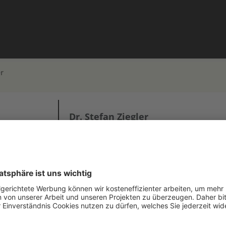
er
Dr. Stefan Ziegler
Dr. Stefan Ziegler ist Biologe und arbeit
Deutschland. Bereits als Teenager war ih
Naturschutz arbeiten möchte. Stefan leite
Programm des WWF Deutschland. In vielen
Nutzung von natürlichen Ressourcen im
Dabei geht es nicht nur um die Nutzung v
sondern verstärkt um die Rolle von Öko
Ökotourismus, Schutz und Aufforstung v