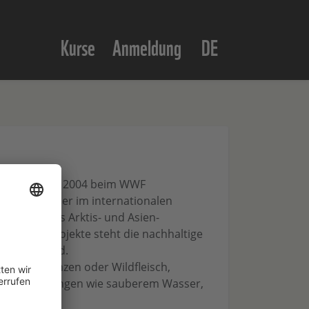
Kurse
Anmeldung
DE
et bereits seit 2004 beim WWF
m klar, dass er im internationalen
t aktuell das Arktis- und Asien-
 seiner Projekte steht die nachhaltige
 Vordergrund.
on Heilpflanzen oder Wildfleisch,
systemleistungen wie sauberem Wasser,
on