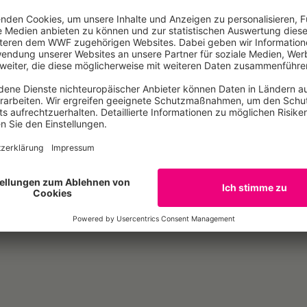
Bäumen als CO₂-Speicher und darum, wie 
von Natur- und Artenschutz sinnvoll einse
besonderes Verhältnis, da er vor vielen 
WWF Deutschland ins Leben gerufen hat.