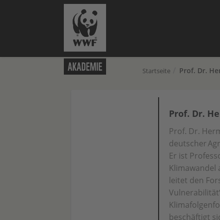
Prof. Dr. 
Startseite
Prof. Dr. 
Prof. Dr. Her
deutscher Agr
Er ist Profes
Klimawandel a
leitet den Fo
Vulnerabilität
Klimafolgenfo
beschäftigt s