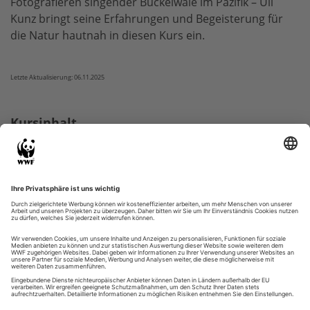
Fotografieren singender Buckelwale im Pazifik – Uli
Kunz bringt seine Erfahrungen und Begeisterung für
die Natur hautnah in diesen Kurs ein.
Letzte Aktualisierung: 06.11.2025
Kursinhalt
Herzlich willkommen
Kurs starten
Feedback
WWF Zertifikat