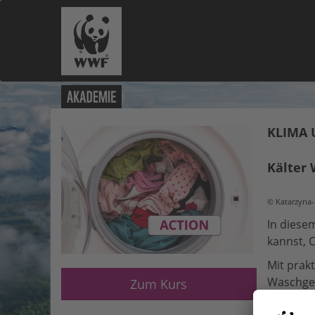
KLIMA 
Kälter
© Katarzyna-B
In diese
kannst, 
Mit prak
Waschgew
Zum Kurs
In kurzw