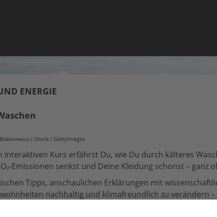
UND ENERGIE
 Waschen
ialasiewicz / iStock / GettyImages
m interaktiven Kurs erfährst Du, wie Du durch kälteres Wasc
CO₂-Emissionen senkst und Deine Kleidung schonst – ganz o
tischen Tipps, anschaulichen Erklärungen mit wissenschaftl
ohnheiten nachhaltig und klimafreundlich zu verändern – g
eiligen Videos erlangst Du grundlegendes Wissen rund ums