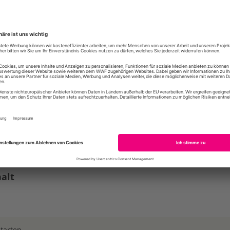
uren. Ergänzt wird der Kurs durch ein interaktives Spiel 
 Inhalte erwarten Dich:
chen wir zu heiß?
ndlagen der Waschwirkung
rgie sparen durch niedrige Temperaturen
chmittelwirkung bei 30 °C
idung schonen & Lebensdauer verlängern
erne Waschprogramme verstehen
nahmen – Wann heiß gewaschen werden sollte
.2026
alt
tarten