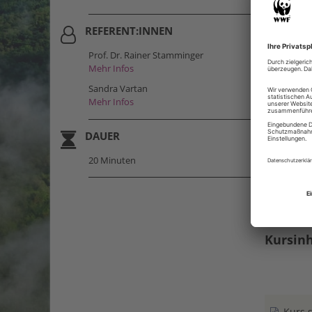
Temperat
REFERENT:INNEN
Folgende
Prof. Dr. Rainer Stamminger
Mehr Infos
Was
Sandra Vartan
Gru
Mehr Infos
Ene
Was
DAUER
Kle
20 Minuten
Mod
Aus
Stand: 15.04
Kursinh
Kurs s