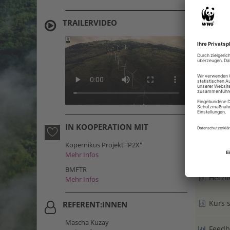
liegen, 
etwa die
TRAILERVIDEO
braucht 
Dieser E
Power-to
Projekts 
Stand: 13.07
Kursinh
IN KOOPERATION MIT
Kopernikus Projekt "P2X"
Mehr Infos
BMFTR
Herzl
Mehr Infos
Kurs s
REFERENT:INNEN
Mascha Kuzay
Feedb