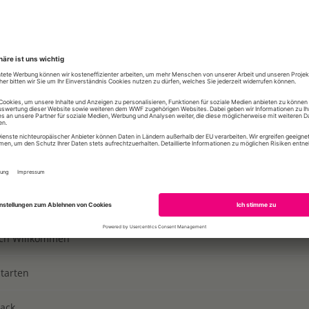
sondern muss einem ganzheitlichen Nachhaltigkeitsansatz fol
 nachhaltige Nutzung von Wasser – sowie soziale und ökonom
es eine gute
Governance
, um diese Nachhaltigkeitsfaktore
-Learning-Kurs ergänzt den bereits bestehenden Kurs
Wasse
-X
in der WWF Akademie. Der WWF Deutschland hat diesen 
erstellt.
.2026
alt
ich Willkommen
tarten
ack