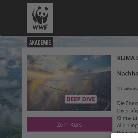
KLIMA 
Nachhal
©
Shuttersto
Die Ener
Dive
rsif
Klima- un
Zum Kurs
Allerdin
Weg zu e