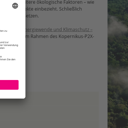
gen, der weitere ökologische Faktoren – wie
ische Aspekte einbezieht. Schließlich
n auch umzusetzen.
rstoff für Energiewende und Klimaschutz –
Onlinekurs im Rahmen des Kopernikus-P2X-