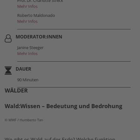
Prof. Dr. Charlotte Streck
Mehr Infos
Roberto Maldonado
Mehr Infos
MODERATOR:INNEN
Janine Steeger
Mehr Infos
DAUER
90 Minuten
WÄLDER
Wald:Wissen – Bedeutung und Bedrohung
© WWF / Humberto Tan
Wo gibt es Wald auf der Erde? Welche Funktion