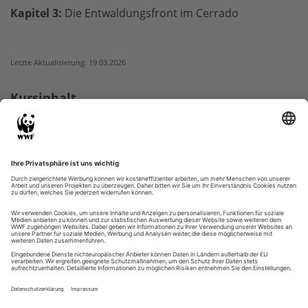
Kapitel 3:
Die Entwaldungsfront im Cerrado
Letzte Aktualisierung: 19.03.2026
Kursinhalt
Herzlich willkommen
Kurs starten
Feedback
WWF-Zertifikat