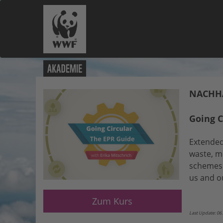
NACHHA
Going C
Extended 
waste, m
schemes. 
us and ou
Zum Kurs
Last Update: 06