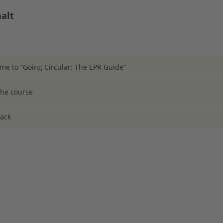
alt
e to “Going Circular: The EPR Guide”
the course
ack