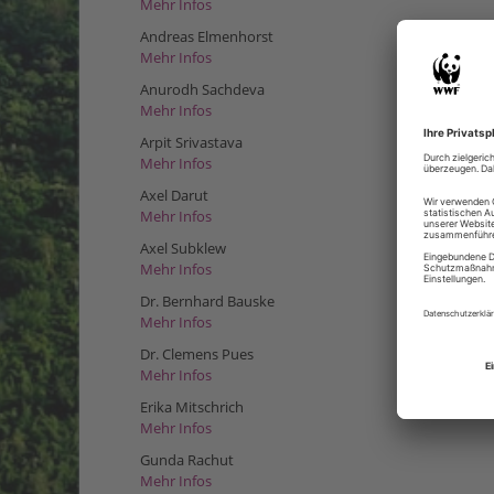
Mehr Infos
Andreas Elmenhorst
Mehr Infos
Anurodh Sachdeva
Mehr Infos
Arpit Srivastava
Mehr Infos
Axel Darut
Mehr Infos
Axel Subklew
Mehr Infos
Dr. Bernhard Bauske
Mehr Infos
Dr. Clemens Pues
Mehr Infos
Erika Mitschrich
Mehr Infos
Gunda Rachut
Mehr Infos