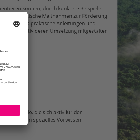
entieren können, durch konkrete Beispiele
otwendige politische Maßnahmen zur Förderung
ietet der Kurs praktische Anleitungen und
lar Society aktiv deren Umsetzung mitgestalten
omy und alle, die sich aktiv für den
n Kurs ist kein spezielles Vorwissen