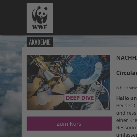
NACHHA
Circul
© Ella Kivin
Hallo un
Bei der 
und ress
einer Kr
Zum Kurs
Ressourc
umfassen