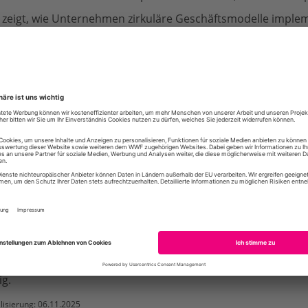
 zeigt, wie Unternehmen zirkuläre Geschäftsmodelle implem
tegien. Zudem wird die Rolle der Politik beleuchtet und n
hhaltigen Kreislaufwirtschaft thematisiert. Abschließend b
smöglichkeiten für Einzelpersonen, die als Teil einer Circu
m Kurs findest Du folgende Lerninhalte:
1: Warum brauchen wir eine Circular Economy?
2: Was macht eine nachhaltige Circular Economy aus?
3: Wie Unternehmen in Kreisläufen wirtschaften
4: Einen politischen Rahmen schaffen
5: Der Mensch im Zentrum einer Circular Society
: Selbst aktiv werden
richtet sich an Einsteiger:innen für das Thema Circular Econ
utz und Ressourcenschonung engagieren wollen. F
ür diese
g.
lisierung: 06.11.2025