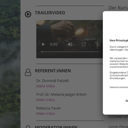
Der Kurs
TRAILERVIDEO
und Stra
einer nac
Handlung
können.
In diese
Kapitel 
Kapitel 
REFERENT:INNEN
Kapitel 
Kapitel 
Dr. Dominik Patzelt
Kapitel 
Mehr Infos
Kapitel 6
Prof. Dr. Melanie Jaeger-Erben
Mehr Infos
Der Kurs 
Rebecca Tauer
Klimasch
Mehr Infos
notwendi
Letzte Aktua
MODERATOR:INNEN